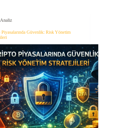
Analiz
o Piyasalarında Güvenlik: Risk Yönetim
ileri