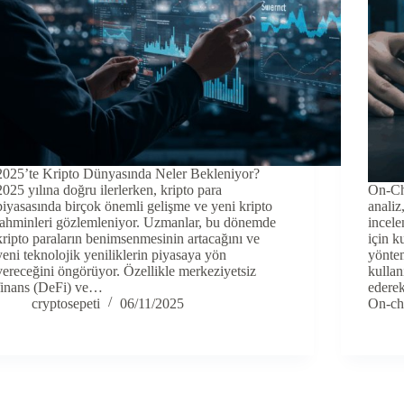
2025’te Kripto Dünyasında Neler Bekleniyor?
2025 yılına doğru ilerlerken, kripto para
On-Ch
piyasasında birçok önemli gelişme ve yeni kripto
analiz
tahminleri gözlemleniyor. Uzmanlar, bu dönemde
incele
kripto paraların benimsenmesinin artacağını ve
için k
yeni teknolojik yeniliklerin piyasaya yön
yöntem
vereceğini öngörüyor. Özellikle merkeziyetsiz
kullan
finans (DeFi) ve…
ederek
cryptosepeti
06/11/2025
On-c