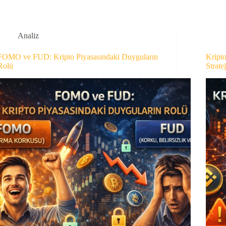
Analiz
FOMO ve FUD: Kripto Piyasasındaki Duyguların
Kript
Rolü
Stratej