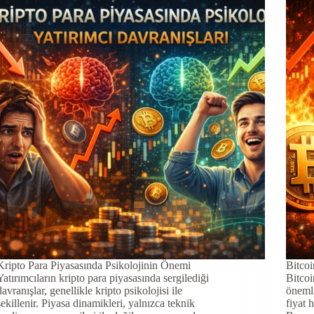
Kripto Para Piyasasında Psikolojinin Önemi
Bitcoi
Yatırımcıların kripto para piyasasında sergilediği
Bitcoi
davranışlar, genellikle kripto psikolojisi ile
önemli
şekillenir. Piyasa dinamikleri, yalnızca teknik
fiyat 