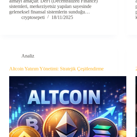
almayı amaçlar. DeFi (Decentralized Finance)
sistemleri, merkeziyetsiz yapıları sayesinde
geleneksel finansal sistemlerin sunduğu…
cryptosepeti
18/11/2025
Analiz
Altcoin Yatırım Yönetimi: Stratejik Çeşitlendirme