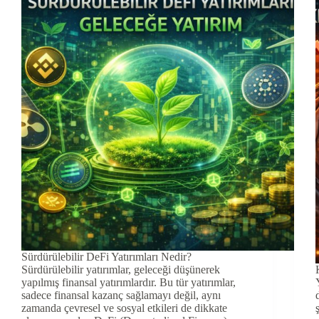
Sürdürülebilir DeFi Yatırımları Nedir?
Sürdürülebilir yatırımlar, geleceği düşünerek
yapılmış finansal yatırımlardır. Bu tür yatırımlar,
sadece finansal kazanç sağlamayı değil, aynı
zamanda çevresel ve sosyal etkileri de dikkate