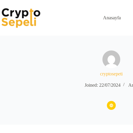
Skip
to
content
Anasayfa
cryptosepeti
Joined: 22/07/2024
Ar