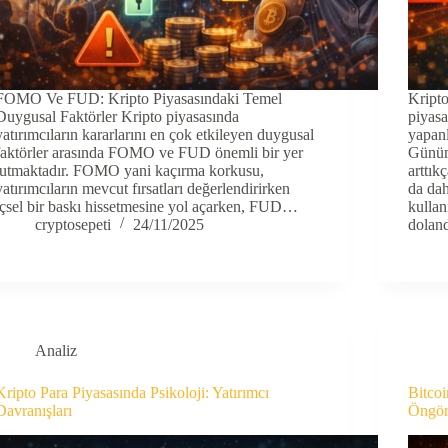
FOMO Ve FUD: Kripto Piyasasındaki Temel
Kript
Duygusal Faktörler Kripto piyasasında
piyasa
yatırımcıların kararlarını en çok etkileyen duygusal
yapanl
faktörler arasında FOMO ve FUD önemli bir yer
Günümü
tutmaktadır. FOMO yani kaçırma korkusu,
arttık
yatırımcıların mevcut fırsatları değerlendirirken
da dah
içsel bir baskı hissetmesine yol açarken, FUD…
kullan
cryptosepeti
24/11/2025
doland
Analiz
Kripto Para Piyasasında Psikoloji: Yatırımcı
Bitcoi
Davranışları
Öngör