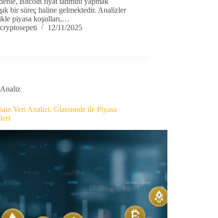
enle, Bitcoin fiyat tahmini yapmak
ık bir süreç haline gelmektedir. Analizler
ikle piyasa koşulları,…
cryptosepeti
12/11/2025
Analiz
in Veri Analizi: Glassnode ile Piyasa
leri