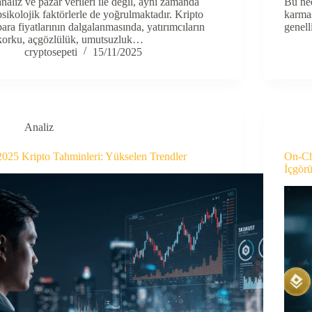
analiz ve pazar verileri ile değil, aynı zamanda
Bu ned
psikolojik faktörlerle de yoğrulmaktadır. Kripto
karmaş
para fiyatlarının dalgalanmasında, yatırımcıların
genell
korku, açgözlülük, umutsuzluk…
cryptosepeti
15/11/2025
Analiz
2025 Kripto Tahminleri: Yükselen Trendler
On-Cha
İçgörü