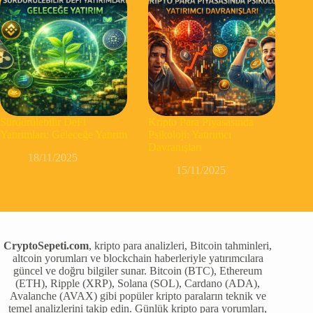
Sürdürülebilir DeFi
Kripto Para Piyasasında
Yatırımları: Geleceğe Yatırım
Psikoloji: Yatırımcı
Davranışları
18/11/2025
15/11/2025
CryptoSepeti.com
, kripto para analizleri, Bitcoin tahminleri,
altcoin yorumları ve blockchain haberleriyle yatırımcılara
güncel ve doğru bilgiler sunar. Bitcoin (BTC), Ethereum
(ETH), Ripple (XRP), Solana (SOL), Cardano (ADA),
Avalanche (AVAX) gibi popüler kripto paraların teknik ve
temel analizlerini takip edin. Günlük kripto para yorumları,