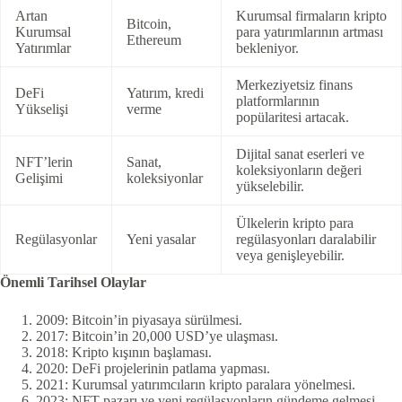
Artan
Kurumsal firmaların kripto
Bitcoin,
Kurumsal
para yatırımlarının artması
Ethereum
Yatırımlar
bekleniyor.
Merkeziyetsiz finans
DeFi
Yatırım, kredi
platformlarının
Yükselişi
verme
popülaritesi artacak.
Dijital sanat eserleri ve
NFT’lerin
Sanat,
koleksiyonların değeri
Gelişimi
koleksiyonlar
yükselebilir.
Ülkelerin kripto para
Regülasyonlar
Yeni yasalar
regülasyonları daralabilir
veya genişleyebilir.
Önemli Tarihsel Olaylar
2009: Bitcoin’in piyasaya sürülmesi.
2017: Bitcoin’in 20,000 USD’ye ulaşması.
2018: Kripto kışının başlaması.
2020: DeFi projelerinin patlama yapması.
2021: Kurumsal yatırımcıların kripto paralara yönelmesi.
2023: NFT pazarı ve yeni regülasyonların gündeme gelmesi.