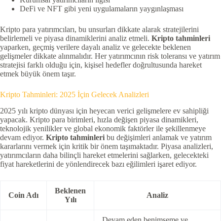
DeFi ve NFT gibi yeni uygulamaların yaygınlaşması
Kripto para yatırımcıları, bu unsurları dikkate alarak stratejilerini
belirlemeli ve piyasa dinamiklerini analiz etmeli.
Kripto tahminleri
yaparken, geçmiş verilere dayalı analiz ve gelecekte beklenen
gelişmeler dikkate alınmalıdır. Her yatırımcının risk toleransı ve yatırım
stratejisi farklı olduğu için, kişisel hedefler doğrultusunda hareket
etmek büyük önem taşır.
Kripto Tahminleri: 2025 İçin Gelecek Analizleri
2025 yılı kripto dünyası için heyecan verici gelişmelere ev sahipliği
yapacak. Kripto para birimleri, hızla değişen piyasa dinamikleri,
teknolojik yenilikler ve global ekonomik faktörler ile şekillenmeye
devam ediyor.
Kripto tahminleri
bu değişimleri anlamak ve yatırım
kararlarını vermek için kritik bir önem taşımaktadır. Piyasa analizleri,
yatırımcıların daha bilinçli hareket etmelerini sağlarken, gelecekteki
fiyat hareketlerini de yönlendirecek bazı eğilimleri işaret ediyor.
Beklenen
Coin Adı
Analiz
Yılı
Devam eden benimseme ve