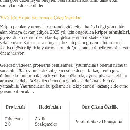
buna göre düzenleyen bireyler, belirsizlikleri azaltarak daha etkili
sonuçlar elde edebilirler.
2025 İçin Kripto Yatırımında Çıkış Noktaları
Kripto paralar, yatırımcılar arasında giderek daha fazla ilgi gören bir
alan olmaya devam ediyor. 2025 yılı için öngörülen
kripto tahminleri
,
piyasa dinamiklerini ve teknoloji gelişmelerini dikkate alarak
şekilleniyor. Kripto para dünyası, hızlı değişim gösteren bir ortamda
faaliyet gösterdiği için yatırımcıların doğru stratejileri belirlemesi hayati
önem taşıyor.
Gelecek vadeden projelerin belirlenmesi, yatırımcılara önemli fırsatlar
sunabilir. 2025 yılında dikkat çekmesi beklenen birkaç trendi göz
önünde bulundurmak gerekiyor. Bu bağlamda, ayrıca piyasa talebinin
artması ve daha fazla düzenlemenin yapılması da büyük bir etki
yaratabilir. Yatırımcıların bu gelişmeleri takip etmesi, kazanç elde etme
şansını artıracaktır.
Proje Adı
Hedef Alan
Öne Çıkan Özellik
Ethereum
Akıllı
Proof of Stake Dönüşümü
2.0
Sözleşmeler