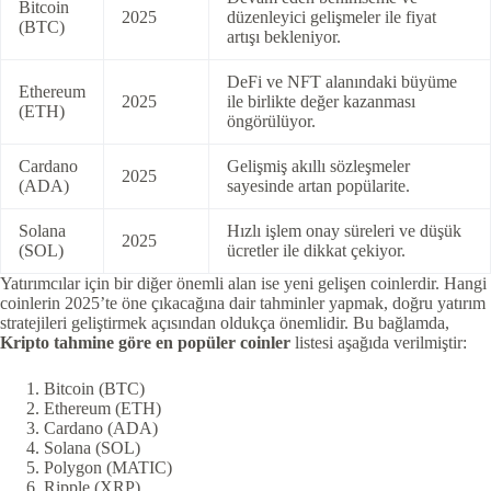
Bitcoin
2025
düzenleyici gelişmeler ile fiyat
(BTC)
artışı bekleniyor.
DeFi ve NFT alanındaki büyüme
Ethereum
2025
ile birlikte değer kazanması
(ETH)
öngörülüyor.
Cardano
Gelişmiş akıllı sözleşmeler
2025
(ADA)
sayesinde artan popülarite.
Solana
Hızlı işlem onay süreleri ve düşük
2025
(SOL)
ücretler ile dikkat çekiyor.
Yatırımcılar için bir diğer önemli alan ise yeni gelişen coinlerdir. Hangi
coinlerin 2025’te öne çıkacağına dair tahminler yapmak, doğru yatırım
stratejileri geliştirmek açısından oldukça önemlidir. Bu bağlamda,
Kripto tahmine göre en popüler coinler
listesi aşağıda verilmiştir:
Bitcoin (BTC)
Ethereum (ETH)
Cardano (ADA)
Solana (SOL)
Polygon (MATIC)
Ripple (XRP)