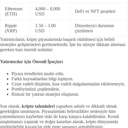
Ethereum
4,000 – 8,000
DeFi ve NFT projeleri
(ETH)
USD
Ripple
1.50 – 3.00
Düzenleyici durumun
(XRP)
USD
çözülmesi
Yatırımcıların, kripto piyasalarında başarılı olabilmesi için belirli
stratejiler geliştirmeleri gerekmektedir. İşte bu süreçte dikkate alınması
gereken bazı önemli noktalar:
Yatırımcılar için Önemli İpuçları
Piyasa trendlerini analiz edin.
Farklı kaynaklardan bilgi toplayın.
Uzun vadeli düşünün, kısa vadeli dalgalanmadan etkilenmeyin.
Portföyünüzü çeşitlendirin.
Risksiz bir yatırım stratejisi oluşturun.
Son olarak,
kripto tahminleri
yaparken sabırlı ve dikkatli olmak
gerektiğini unutmayın. Piyasalardaki belirsizlikler nedeniyle tüm
yatırımlarınızı kaybetme riski ile karşı karşıya kalabilirsiniz. Kendi
araştırmanızı yaparak ve doğru kararları alarak, kripto dünyasında
sürdürülebilir kazançlar elde etme şansınızı artırabilirsiniz.