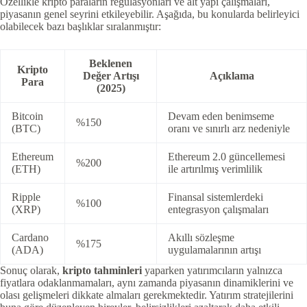
Özellikle kripto paraların regülasyonları ve alt yapı çalışmaları,
piyasanın genel seyrini etkileyebilir. Aşağıda, bu konularda belirleyici
olabilecek bazı başlıklar sıralanmıştır:
Beklenen
Kripto
Değer Artışı
Açıklama
Para
(2025)
Bitcoin
Devam eden benimseme
%150
(BTC)
oranı ve sınırlı arz nedeniyle
Ethereum
Ethereum 2.0 güncellemesi
%200
(ETH)
ile artırılmış verimlilik
Ripple
Finansal sistemlerdeki
%100
(XRP)
entegrasyon çalışmaları
Cardano
Akıllı sözleşme
%175
(ADA)
uygulamalarının artışı
Sonuç olarak,
kripto tahminleri
yaparken yatırımcıların yalnızca
fiyatlara odaklanmamaları, aynı zamanda piyasanın dinamiklerini ve
olası gelişmeleri dikkate almaları gerekmektedir. Yatırım stratejilerini