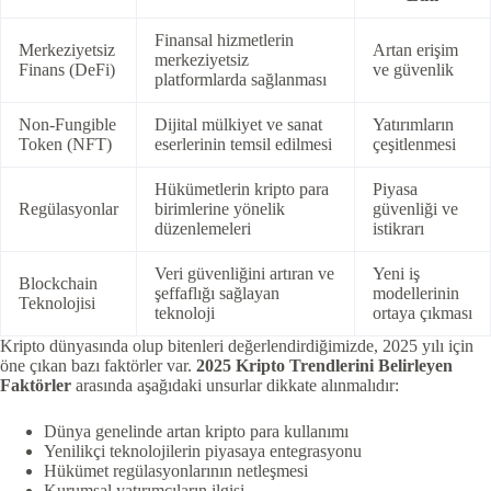
Finansal hizmetlerin
Merkeziyetsiz
Artan erişim
merkeziyetsiz
Finans (DeFi)
ve güvenlik
platformlarda sağlanması
Non-Fungible
Dijital mülkiyet ve sanat
Yatırımların
Token (NFT)
eserlerinin temsil edilmesi
çeşitlenmesi
Hükümetlerin kripto para
Piyasa
Regülasyonlar
birimlerine yönelik
güvenliği ve
düzenlemeleri
istikrarı
Veri güvenliğini artıran ve
Yeni iş
Blockchain
şeffaflığı sağlayan
modellerinin
Teknolojisi
teknoloji
ortaya çıkması
Kripto dünyasında olup bitenleri değerlendirdiğimizde, 2025 yılı için
öne çıkan bazı faktörler var.
2025 Kripto Trendlerini Belirleyen
Faktörler
arasında aşağıdaki unsurlar dikkate alınmalıdır:
Dünya genelinde artan kripto para kullanımı
Yenilikçi teknolojilerin piyasaya entegrasyonu
Hükümet regülasyonlarının netleşmesi
Kurumsal yatırımcıların ilgisi