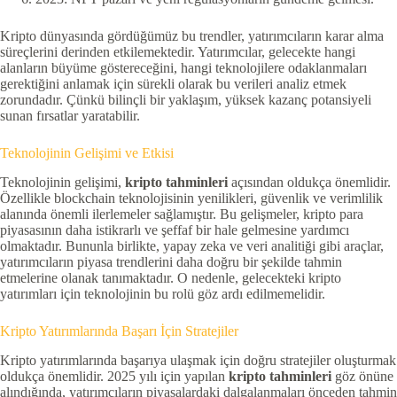
Kripto dünyasında gördüğümüz bu trendler, yatırımcıların karar alma
süreçlerini derinden etkilemektedir. Yatırımcılar, gelecekte hangi
alanların büyüme göstereceğini, hangi teknolojilere odaklanmaları
gerektiğini anlamak için sürekli olarak bu verileri analiz etmek
zorundadır. Çünkü bilinçli bir yaklaşım, yüksek kazanç potansiyeli
sunan fırsatlar yaratabilir.
Teknolojinin Gelişimi ve Etkisi
Teknolojinin gelişimi,
kripto tahminleri
açısından oldukça önemlidir.
Özellikle blockchain teknolojisinin yenilikleri, güvenlik ve verimlilik
alanında önemli ilerlemeler sağlamıştır. Bu gelişmeler, kripto para
piyasasının daha istikrarlı ve şeffaf bir hale gelmesine yardımcı
olmaktadır. Bununla birlikte, yapay zeka ve veri analitiği gibi araçlar,
yatırımcıların piyasa trendlerini daha doğru bir şekilde tahmin
etmelerine olanak tanımaktadır. O nedenle, gelecekteki kripto
yatırımları için teknolojinin bu rolü göz ardı edilmemelidir.
Kripto Yatırımlarında Başarı İçin Stratejiler
Kripto yatırımlarında başarıya ulaşmak için doğru stratejiler oluşturmak
oldukça önemlidir. 2025 yılı için yapılan
kripto tahminleri
göz önüne
alındığında, yatırımcıların piyasalardaki dalgalanmaları önceden tahmin