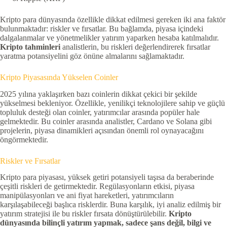
Kripto para dünyasında özellikle dikkat edilmesi gereken iki ana faktör
bulunmaktadır: riskler ve fırsatlar. Bu bağlamda, piyasa içindeki
dalgalanmalar ve yönetmelikler yatırım yaparken hesaba katılmalıdır.
Kripto tahminleri
analistlerin, bu riskleri değerlendirerek fırsatlar
yaratma potansiyelini göz önüne almalarını sağlamaktadır.
Kripto Piyasasında Yükselen Coinler
2025 yılına yaklaşırken bazı coinlerin dikkat çekici bir şekilde
yükselmesi bekleniyor. Özellikle, yenilikçi teknolojilere sahip ve güçlü
topluluk desteği olan coinler, yatırımcılar arasında popüler hale
gelmektedir. Bu coinler arasında analistler, Cardano ve Solana gibi
projelerin, piyasa dinamikleri açısından önemli rol oynayacağını
öngörmektedir.
Riskler ve Fırsatlar
Kripto para piyasası, yüksek getiri potansiyeli taşısa da beraberinde
çeşitli riskleri de getirmektedir. Regülasyonların etkisi, piyasa
manipülasyonları ve ani fiyat hareketleri, yatırımcıların
karşılaşabileceği başlıca risklerdir. Buna karşılık, iyi analiz edilmiş bir
yatırım stratejisi ile bu riskler fırsata dönüştürülebilir.
Kripto
dünyasında bilinçli yatırım yapmak, sadece şans değil, bilgi ve