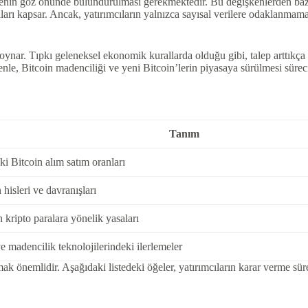
işkenin göz önünde bulundurulması gerekmektedir. Bu değişkenlerden baz
ları kapsar. Ancak, yatırımcıların yalnızca sayısal verilere odaklanmamal
l oynar. Tıpkı geleneksel ekonomik kurallarda olduğu gibi, talep arttıkça
edenle, Bitcoin madenciliği ve yeni Bitcoin’lerin piyasaya sürülmesi süreci
Tanım
ki Bitcoin alım satım oranları
 hisleri ve davranışları
kripto paralara yönelik yasaları
 madencilik teknolojilerindeki ilerlemeler
mak önemlidir. Aşağıdaki listedeki öğeler, yatırımcıların karar verme sür