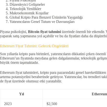
Piyasa Psikolojisi
Düzenleyici Gelişmeler
Teknolojik Yenilikler
Makroekonomik Koşullar
Global Kripto Para Benzeri Ürünlerin Yaygınlığı
Yatırımcıların Genel Tutum ve Davranışları
Piyasa psikolojisi,
Bitcoin fiyat tahmini
üzerinde önemli bir etkendir. Y
yaparak satış yapmasına yol açabilir ve bu da fiyatları daha da düşürebil
Ethereum Fiyat Tahmini: Gelecek Öngörüleri
Son yıllarda kripto para birimleri, yatırımcıların dikkatini çeken önemli
Ethereum’un fiyatında meydana gelen dalgalanmalar, teknolojik gelişmeler
büyük önem taşımaktadır.
Ethereum fiyat tahminleri, kripto para pazarındaki genel hareketlilik
artırma potansiyelini beraberinde getiriyor. Yatırımcılar, bu trendleri t
de fiyat üzerinde olumsuz etki yaratabilir.
Yıl
Ethereum
2023
$2,500