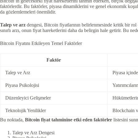
Bitcoin’in gelecekteki fiyat hareketlerini tahmin ederken, birçok değ
faktörlerdir. Bu faktörler, piyasa dinamiklerini ve genel ekonomik koşul
da gözlemlemeleri önemlidir.
Talep ve arz
dengesi, Bitcoin fiyatlarının belirlenmesinde kritik bir ro
sınırlı arzı, onun fiyat hareketlerini daha da belirgin hale getirir. Bu n
Bitcoin Fiyatını Etkileyen Temel Faktörler
Faktör
Talep ve Arz
Piyasa içinde
Piyasa Psikolojisi
Yatırımcıların
Düzenleyici Gelişmeler
Hükümetlerin 
Teknolojik Yenilikler
Blockchain ve
Bu noktada,
Bitcoin fiyat tahminine etki eden faktörler
listesini sun
Talep ve Arz Dengesi