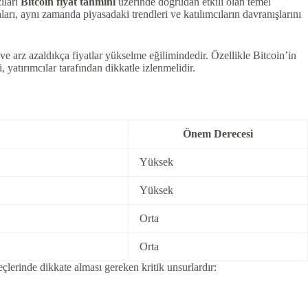
ıları
Bitcoin fiyat tahmini
üzerinde doğrudan etkili olan temel
arı, aynı zamanda piyasadaki trendleri ve katılımcıların davranışlarını
 ve arz azaldıkça fiyatlar yükselme eğilimindedir. Özellikle Bitcoin’in
, yatırımcılar tarafından dikkatle izlenmelidir.
Önem Derecesi
Yüksek
Yüksek
Orta
Orta
eçlerinde dikkate alması gereken kritik unsurlardır: