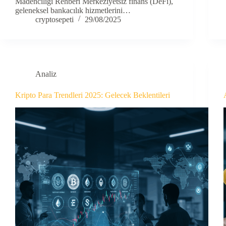
Madenciliği Rehberi Merkeziyetsiz finans (DeFi),
geleneksel bankacılık hizmetlerini…
cryptosepeti
29/08/2025
Analiz
Kripto Para Trendleri 2025: Gelecek Beklentileri