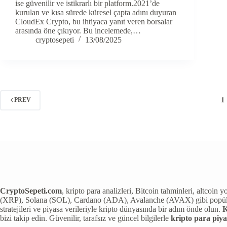
ise güvenilir ve istikrarlı bir platform.2021’de
kurulan ve kısa sürede küresel çapta adını duyuran
CloudEx Crypto, bu ihtiyaca yanıt veren borsalar
arasında öne çıkıyor. Bu incelemede,…
cryptosepeti
13/08/2025
1
PREV
CryptoSepeti.com
, kripto para analizleri, Bitcoin tahminleri, altcoi
(XRP), Solana (SOL), Cardano (ADA), Avalanche (AVAX) gibi popüler kri
stratejileri ve piyasa verileriyle kripto dünyasında bir adım önde olun.
K
bizi takip edin. Güvenilir, tarafsız ve güncel bilgilerle
kripto para piya