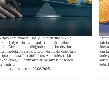
Kripto para piyasası, son yılların en dinamik ve
Kripto
hızlı büyüyen finansal alanlarından biri haline
dair b
geldi. Bitcoin’in öncülüğünü yaptığı bu devrim
dünyad
niteliğindeki piyasada, Bitcoin dışındaki diğer tüm
için k
kripto paralara “altcoin” denir. Altcoinler, farklı
önde g
teknolojiler, kullanım alanları ve piyasa değerleri
anlama
ile geniş…
değerl
cryptosepeti
29/08/2025