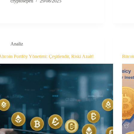
cryptosepeti
29/08/2025
Analiz
Altcoin Portföy Yönetimi: Çeşitlendir, Riski Azalt!
Bitcoi