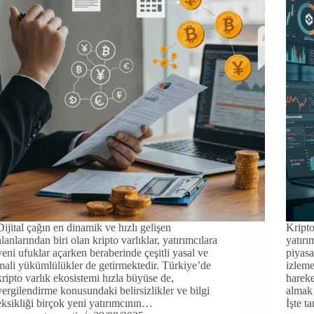
Dijital çağın en dinamik ve hızlı gelişen
Kripto
alanlarından biri olan kripto varlıklar, yatırımcılara
yatırı
yeni ufuklar açarken beraberinde çeşitli yasal ve
piyasa
mali yükümlülükler de getirmektedir. Türkiye’de
izleme
kripto varlık ekosistemi hızla büyüse de,
hareke
vergilendirme konusundaki belirsizlikler ve bilgi
almak 
eksikliği birçok yeni yatırımcının…
İşte 