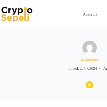
Skip
to
content
Anasayfa
cryptosepeti
Joined: 22/07/2024
Ar