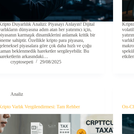
Kripto Duyarlılık Analizi: Piyasayı Anlayın! Dijital
Kripto
varlıkların dünyasına adım atan her yatırımcı için,
volati
piyasanın karmaşık dinamiklerini anlamak kritik bir
yatırı
öneme sahiptir. Özellikle kripto para piyasası,
varlık
geleneksel piyasalara göre çok daha hızlı ve çoğu
makroe
zaman beklenmedik hareketler sergileyebilir. Bu
spekül
hareketlerin arkasındaki…
etkile
cryptosepeti
29/08/2025
Analiz
Kripto Varlık Vergilendirmesi: Tam Rehber
On-Ch