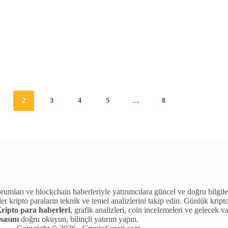
2
3
4
5
…
8
n yorumları ve blockchain haberleriyle yatırımcılara güncel ve doğru bil
pto paraların teknik ve temel analizlerini takip edin. Günlük kripto p
ripto para haberleri
, grafik analizleri, coin incelemeleri ve gelecek v
sasını
doğru okuyun, bilinçli yatırım yapın.