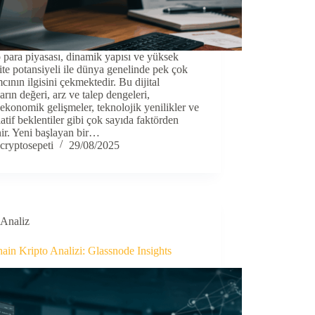
 para piyasası, dinamik yapısı ve yüksek
lite potansiyeli ile dünya genelinde pek çok
mcının ilgisini çekmektedir. Bu dijital
ların değeri, arz ve talep dengeleri,
konomik gelişmeler, teknolojik yenilikler ve
atif beklentiler gibi çok sayıda faktörden
nir. Yeni başlayan bir…
cryptosepeti
29/08/2025
Analiz
ain Kripto Analizi: Glassnode Insights