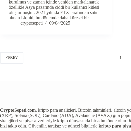
kurulmuş ve zaman içinde yeniden markalanarak
özellikle Asya pazarında ciddi bir kullanıcı kitlesi
oluşturmuştur. 2021 yılında FTX tarafından satın
alınan Liquid, bu dönemde daha küresel bir…
cryptosepeti
09/04/2025
1
PREV
CryptoSepeti.com
, kripto para analizleri, Bitcoin tahminleri, altcoi
(XRP), Solana (SOL), Cardano (ADA), Avalanche (AVAX) gibi popüler kri
stratejileri ve piyasa verileriyle kripto dünyasında bir adım önde olun.
K
bizi takip edin. Güvenilir, tarafsız ve güncel bilgilerle
kripto para piya