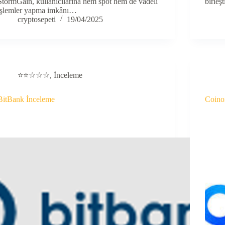
StormGain, kullanıcılarına hem spot hem de vadeli
birleş
işlemler yapma imkânı…
cryptosepeti
19/04/2025
⭐⭐☆☆☆
,
İnceleme
BitBank İnceleme
Coino