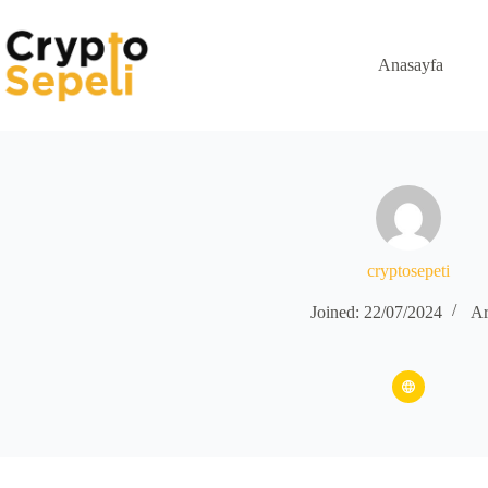
Skip
to
content
Anasayfa
cryptosepeti
Joined: 22/07/2024
Ar