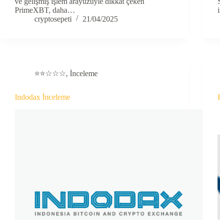
ve gelişmiş işlem arayüzüyle dikkat çeken
PrimeXBT, daha…
cryptosepeti
21/04/2025
⭐⭐☆☆☆
,
İnceleme
Indodax İnceleme