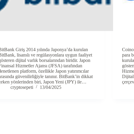
BitBank Giriş 2014 yılında Japonya’da kurulan
Coino
BitBank, lisanslı ve regülasyonlara uygun faaliyet
para b
gösteren dijital varlık borsalarından biridir. Japon
kurula
Finansal Hizmetler Ajansı (JFSA) tarafından
göste
denetlenen platform, özellikle Japon yatırımcılar
Hizme
arasında güvenilirliğiyle tanınır. BitBank’in dikkat
Dijita
çeken yönlerinden biri, Japon Yeni (JPY) ile…
çerçev
cryptosepeti
13/04/2025