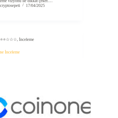
tirme vizyonu ile dikkat çeker.…
cryptosepeti
17/04/2025
⭐⭐☆☆☆
,
İnceleme
ne İnceleme