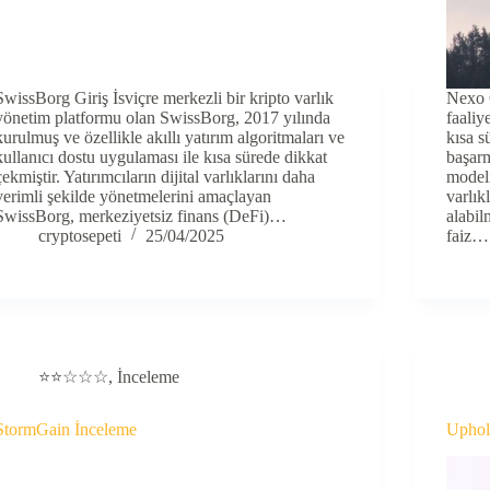
SwissBorg Giriş İsviçre merkezli bir kripto varlık
Nexo G
yönetim platformu olan SwissBorg, 2017 yılında
faaliy
kurulmuş ve özellikle akıllı yatırım algoritmaları ve
kısa s
kullanıcı dostu uygulaması ile kısa sürede dikkat
başarm
çekmiştir. Yatırımcıların dijital varlıklarını daha
modeli
verimli şekilde yönetmelerini amaçlayan
varlık
SwissBorg, merkeziyetsiz finans (DeFi)…
alabil
cryptosepeti
25/04/2025
faiz…
⭐⭐☆☆☆
,
İnceleme
StormGain İnceleme
Uphol