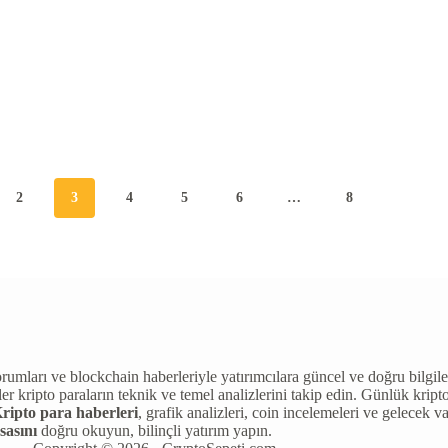
2
3
4
5
6
…
8
n yorumları ve blockchain haberleriyle yatırımcılara güncel ve doğru bil
pto paraların teknik ve temel analizlerini takip edin. Günlük kripto p
ripto para haberleri
, grafik analizleri, coin incelemeleri ve gelecek v
sasını
doğru okuyun, bilinçli yatırım yapın.