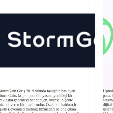
StormGain Giriş 2019 yılında faaliyete başlayan
Uphold
StormGain, kripto para dünyasına yenilikçi bir
para, 
yaklaşım getirmeyi hedefleyen, küresel ölçekte
arasın
hizmet veren bir platformdur. Özellikle kaldıraçlı
dijita
işlem (leveraged trading) hizmetleri ile öne çıkan
gelene