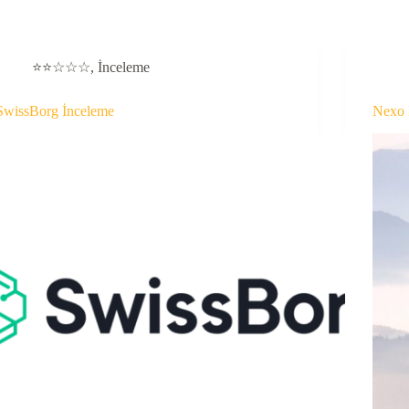
⭐⭐☆☆☆
,
İnceleme
SwissBorg İnceleme
Nexo 