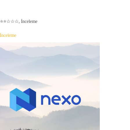
⭐⭐☆☆☆
,
İnceleme
İnceleme