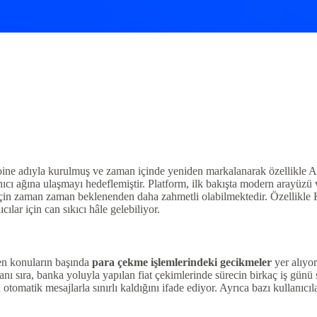
ine adıyla kurulmuş ve zaman içinde yeniden markalanarak özellikle Asya
cı ağına ulaşmayı hedeflemiştir. Platform, ilk bakışta modern arayüzü v
ar için zaman zaman beklenenden daha zahmetli olabilmektedir. Özellik
lar için can sıkıcı hâle gelebiliyor.
len konuların başında
para çekme işlemlerindeki gecikmeler
yer alıyor
ı sıra, banka yoluyla yapılan fiat çekimlerinde sürecin birkaç iş günü sü
omatik mesajlarla sınırlı kaldığını ifade ediyor. Ayrıca bazı kullanıcıl