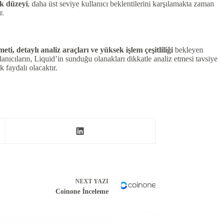
ık düzeyi
, daha üst seviye kullanıcı beklentilerini karşılamakta zaman
r.
meti, detaylı analiz araçları ve yüksek işlem çeşitliliği
bekleyen
llanıcıların, Liquid’in sunduğu olanakları dikkatle analiz etmesi tavsiye
k faydalı olacaktır.
NEXT
YAZI
Coinone İnceleme