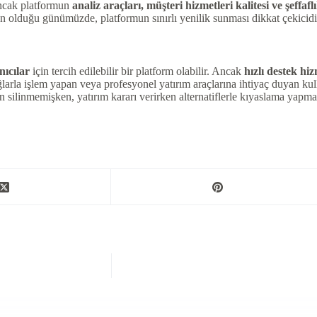
 Ancak platformun
analiz araçları, müşteri hizmetleri kalitesi ve şeffafl
un olduğu günümüzde, platformun sınırlı yenilik sunması dikkat çekicidi
ıcılar
için tercih edilebilir bir platform olabilir. Ancak
hızlı destek hiz
lağlarla işlem yapan veya profesyonel yatırım araçlarına ihtiyaç duyan ku
en silinmemişken, yatırım kararı verirken alternatiflerle kıyaslama yapma