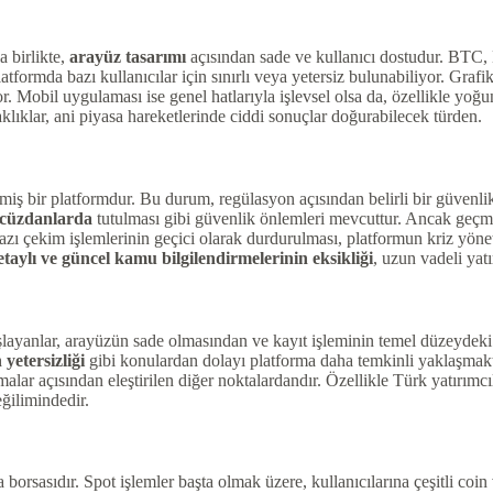
a birlikte,
arayüz tasarımı
açısından sade ve kullanıcı dostudur. BTC, 
latformda bazı kullanıcılar için sınırlı veya yetersiz bulunabiliyor. Graf
. Mobil uygulaması ise genel hatlarıyla işlevsel olsa da, özellikle yoğu
aklıklar, ani piyasa hareketlerinde ciddi sonuçlar doğurabilecek türden.
iş bir platformdur. Bu durum, regülasyon açısından belirli bir güvenli
 cüzdanlarda
tutulması gibi güvenlik önlemleri mevcuttur. Ancak geçmişte
zı çekim işlemlerinin geçici olarak durdurulması, platformun kriz yön
etaylı ve güncel kamu bilgilendirmelerinin eksikliği
, uzun vadeli yatı
başlayanlar, arayüzün sade olmasından ve kayıt işleminin temel düzeyde
 yetersizliği
gibi konulardan dolayı platforma daha temkinli yaklaşmak
ar açısından eleştirilen diğer noktalardandır. Özellikle Türk yatırımcı
ğilimindedir.
 borsasıdır. Spot işlemler başta olmak üzere, kullanıcılarına çeşitli co