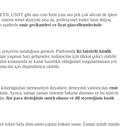
ETH, USDT gibi ana coin’lerin yanı sıra pek çok altcoin de işlem
ik sistemi temel düzeyde olsa da, profesyonel trader’ların ihtiyaç
n saatlerde
emir gecikmeleri ve fiyat güncellemelerinde
k çerçevesi sunduğunu gösterir. Platformda
iki faktörlü kimlik
 yaşanan bazı gelişmeler, kullanıcılar için dikkat çekici olabilir.
etimi konusunda ne kadar hazırlıklı olduğunun sorgulanmasına yol
rımcılar için düşündürücü olabilir.
ki kolaylığından memnuniyet duyarken; deneyimli yatırımcılar,
emir
tadır. Ayrıca, zaman zaman sistemin bakıma alınması ve bu sürecin
lar,
fiat para desteğinin sınırlı olması ve dil seçeneğinin kısıtlı
in ve token’larla alım-satım yapma imkanı sunar. Zaman içinde marjin