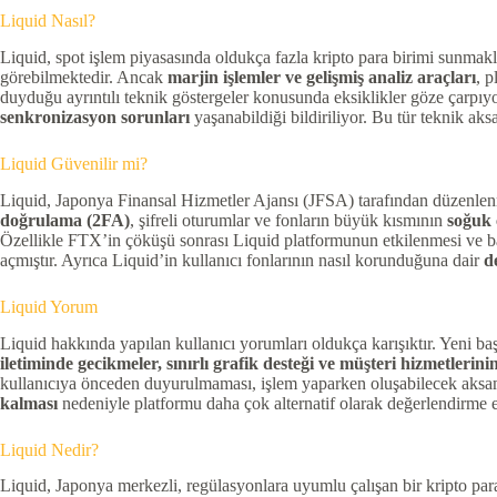
Liquid Nasıl?
Liquid, spot işlem piyasasında oldukça fazla kripto para birimi sunmakl
görebilmektedir. Ancak
marjin işlemler ve gelişmiş analiz araçları
, p
duyduğu ayrıntılı teknik göstergeler konusunda eksiklikler göze çarpıyor
senkronizasyon sorunları
yaşanabildiği bildiriliyor. Bu tür teknik aks
Liquid Güvenilir mi?
Liquid, Japonya Finansal Hizmetler Ajansı (JFSA) tarafından düzenlenm
doğrulama (2FA)
, şifreli oturumlar ve fonların büyük kısmının
soğuk
Özellikle FTX’in çöküşü sonrası Liquid platformunun etkilenmesi ve ba
açmıştır. Ayrıca Liquid’in kullanıcı fonlarının nasıl korunduğuna dair
d
Liquid Yorum
Liquid hakkında yapılan kullanıcı yorumları oldukça karışıktır. Yeni 
iletiminde gecikmeler, sınırlı grafik desteği ve müşteri hizmetlerinin
kullanıcıya önceden duyurulmaması, işlem yaparken oluşabilecek aksamal
kalması
nedeniyle platformu daha çok alternatif olarak değerlendirme e
Liquid Nedir?
Liquid, Japonya merkezli, regülasyonlara uyumlu çalışan bir kripto para