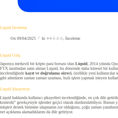
Liquid İnceleme
On
09/04/2025
In
⭐⭐☆☆☆
,
İnceleme
Liquid Giriş
Japonya merkezli bir kripto para borsası olan
Liquid
, 2014 yılında Quo
FTX tarafından satın alınan Liquid, bu dönemde daha küresel bir kullanı
incelendiğinde
kayıt ve doğrulama süreci
, özellikle yeni kullanıcıl
gibi adımların zaman zaman uzaması, hızlı işlem yapmak isteyen kullanıcı
Liquid Şikayetvar
Liquid hakkında kullanıcı şikayetleri incelendiğinde, en çok dile getiri
kontrolü” gerekçesiyle işlemler geçici olarak durdurulabiliyor. Bunun yan
müşteri destek birimine ulaşmanın zor olduğunu, çoğu zaman yanıtların ot
net açıklama alamadıklarını da dile getiriyor.