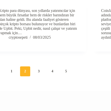
Kripto para dünyası, son yıllarda yatırımcılar için
CoinJa
hem büyük fırsatlar hem de riskler barındıran bir
adında
alan haline geldi. Bu alanda faaliyet gösteren
platfo
birçok kripto borsası bulunuyor ve bunlardan biri
seviye
de Upbit. Peki, Upbit nedir, nasıl çalışır ve yatırım
çeşitl
yapmak için…
sorusu
cryptosepeti
08/03/2025
aydın
1
2
3
4
5