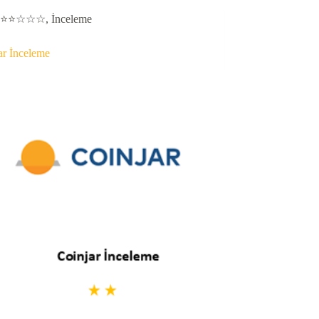
⭐⭐☆☆☆
,
İnceleme
ar İnceleme