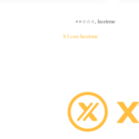
⭐⭐☆☆☆
,
İnceleme
XT.com İnceleme