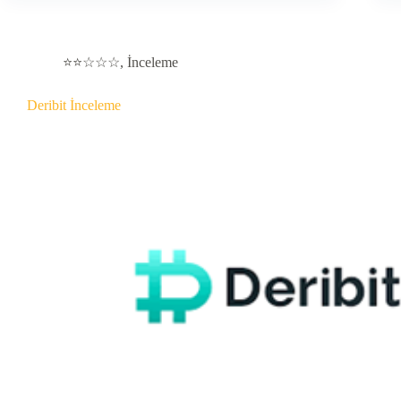
⭐⭐☆☆☆
,
İnceleme
Deribit İnceleme