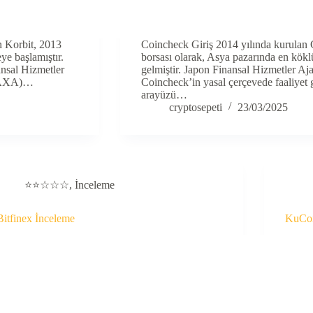
n Korbit, 2013
Coincheck Giriş 2014 yılında kurulan 
ye başlamıştır.
borsası olarak, Asya pazarında en köklü 
nsal Hizmetler
gelmiştir. Japon Finansal Hizmetler Aja
 (DAXA)…
Coincheck’in yasal çerçevede faaliyet 
arayüzü…
cryptosepeti
23/03/2025
⭐⭐☆☆☆
,
İnceleme
Bitfinex İnceleme
KuCoi