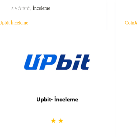
⭐⭐☆☆☆
,
İnceleme
Upbit İnceleme
CoinJ