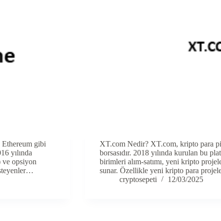
e Ethereum gibi
XT.com Nedir? XT.com, kripto para piyas
016 yılında
borsasıdır. 2018 yılında kurulan bu platf
s) ve opsiyon
birimleri alım-satımı, yeni kripto proje
isteyenler…
sunar. Özellikle yeni kripto para proj
cryptosepeti
12/03/2025