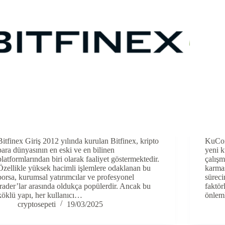
Bitfinex Giriş 2012 yılında kurulan Bitfinex, kripto
KuCoi
para dünyasının en eski ve en bilinen
yeni k
platformlarından biri olarak faaliyet göstermektedir.
çalışm
Özellikle yüksek hacimli işlemlere odaklanan bu
karmaş
borsa, kurumsal yatırımcılar ve profesyonel
süreci
trader’lar arasında oldukça popülerdir. Ancak bu
faktör
köklü yapı, her kullanıcı…
önleml
cryptosepeti
19/03/2025