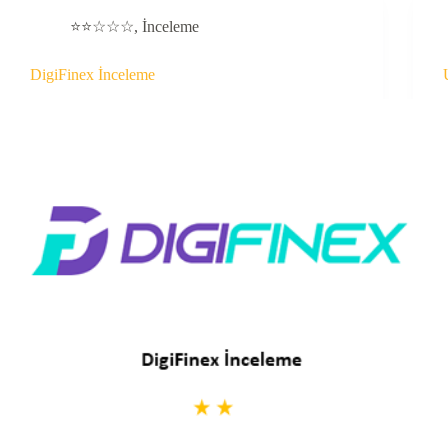
⭐⭐☆☆☆
,
İnceleme
DigiFinex İnceleme