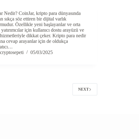
r Nedir? CoinJar, kripto para dünyasında
n sıkça söz ettiren bir dijital varlık
rmudur. Özellikle yeni başlayanlar ve orta
 yatırımcılar için kullanıcı dostu arayüzü ve
i hizmetleriyle dikkat çeker. Kripto para nedir
na cevap arayanlar için de oldukça
latıcı…
cryptosepeti
05/03/2025
NEXT