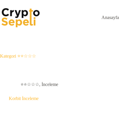
Skip
to
content
Anasayfa
Kategori
⭐⭐☆☆☆
⭐⭐☆☆☆
,
İnceleme
Korbit İnceleme