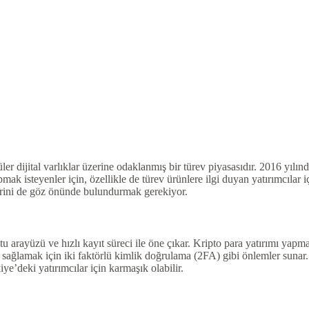
er dijital varlıklar üzerine odaklanmış bir türev piyasasıdır. 2016 yılınd
mak isteyenler için, özellikle de türev ürünlere ilgi duyan yatırımcılar i
klerini de göz önünde bulundurmak gerekiyor.
stu arayüzü ve hızlı kayıt süreci ile öne çıkar. Kripto para yatırımı yap
 sağlamak için iki faktörlü kimlik doğrulama (2FA) gibi önlemler sunar.
ye’deki yatırımcılar için karmaşık olabilir.