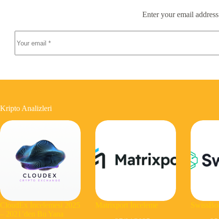
Enter your email address
Kripto Analizleri
CloudEx İncelemesi 2025
Matrixport İnceleme
SwissBor
– 2021’den Bu Yana