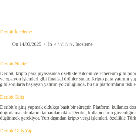
Deribit İnceleme
On
14/03/2025
In
⭐⭐☆☆☆
,
İnceleme
Deribit Nedir?
Deribit, kripto para piyasasında özellikle Bitcoin ve Ethereum gibi popül
ve opsiyon işlemleri gibi finansal ürünler sunar. Kripto para yatırımı yap
gibi sorularla başlayan yatırım yolculuğunda, bu tür platformların ris
Deribit Giriş
Deribit’e giriş yapmak oldukça basit bir süreçtir. Platform, kullanıcı do
doğrulama adımlarını tamamlamaktır. Deribit, kullanıcıların güvenliğini
düşünmek gerekiyor. Yurt dışından kripto vergi işlemleri, özellikle Türki
Deribit Giriş Yap