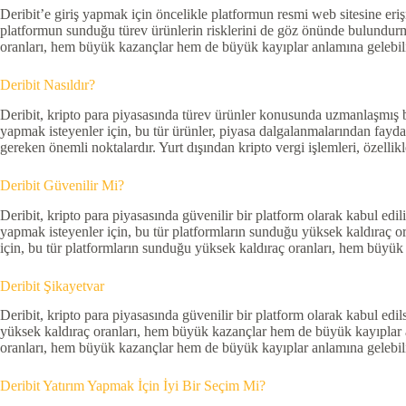
Deribit’e giriş yapmak için öncelikle platformun resmi web sitesine eriş
platformun sunduğu türev ürünlerin risklerini de göz önünde bulundurma
oranları, hem büyük kazançlar hem de büyük kayıplar anlamına gelebili
Deribit Nasıldır?
Deribit, kripto para piyasasında türev ürünler konusunda uzmanlaşmış bi
yapmak isteyenler için, bu tür ürünler, piyasa dalgalanmalarından faydal
gereken önemli noktalardır. Yurt dışından kripto vergi işlemleri, özellikl
Deribit Güvenilir Mi?
Deribit, kripto para piyasasında güvenilir bir platform olarak kabul edil
yapmak isteyenler için, bu tür platformların sunduğu yüksek kaldıraç or
için, bu tür platformların sunduğu yüksek kaldıraç oranları, hem büyük
Deribit Şikayetvar
Deribit, kripto para piyasasında güvenilir bir platform olarak kabul edils
yüksek kaldıraç oranları, hem büyük kazançlar hem de büyük kayıplar anl
oranları, hem büyük kazançlar hem de büyük kayıplar anlamına gelebili
Deribit Yatırım Yapmak İçin İyi Bir Seçim Mi?