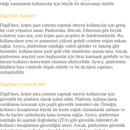
ettiği zamanlarda kullanıcılar için büyük bir dezavantaj olabilir.
DigiFinex Nasıldır?
DigiFinex, kripto para yatırımı yapmak isteyen kullanıcılar için geniş
bir coin yelpazesi sunar. Platformda, Bitcoin, Ethereum gibi büyük
coinlerin yanı sıra, yeni kripto para projeleri de listelenmektedir. Bu,
kullanıcıların yeni ve potansiyel yüksek getirili coinlere erişim imkanı
sağlar. Ayrıca, platformun sunduğu vadeli işlemler ve staking gibi
hizmetler, kullanıcıların pasif gelir elde etmelerine olanak tanır. Ancak,
platformun arayüzü yeni başlayanlar için biraz karmaşık gelebilir ve bu
durum kullanıcı deneyimini olumsuz etkileyebilir. Ayrıca, platformun
likiditesi bazı coinlerde düşük olabilir ve bu da işlem yapmayı
zorlaştırabilir.
DigiFinex Güvenilir Mi?
DigiFinex, kripto para yatırımı yapmak isteyen kullanıcılar için
güvenilir bir platform olarak kabul edilir. Platform, kullanıcıların
varlıklarını korumak için çeşitli güvenlik önlemleri alır. Örneğin,
kullanıcı hesaplarının büyük bir kısmı soğuk cüzdanlarda saklanır ve
bu da hacker saldırılarına karşı koruma sağlar. Ayrıca, platformun
sunduğu iki aşamalı doğrulama (2FA) gibi güvenlik önlemleri de
kullanıcı hesaplarının güvenliğini artırır. Ancak, platformun güvenlik