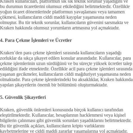
Kraken kullanıcıları, platformun sık sık teknik sorunlar yaşadığını ve
bu durumun ticaretlerini olumsuz etkilediğini belirtmektedir. Özellikle
yoğun ticaret dönemlerinde platformun yavaşlaması veya tamamen
çökmesi, kullanıcıların ciddi maddi kayıplar yaşamasına neden
olmuştur. Bu tür teknik sorunlar, kullanıcıların güvenini sarsmakta ve
Kraken hakkında olumsuz yorumların artmasına yol açmaktadır.
4. Para Çekme İşlemleri ve Ücretler
Kraken’den para çekme işlemleri sırasında kullanıcıların yaşadığı
zorluklar da sıkça şikayet edilen konular arasındadır. Kullanıcılar, para
çekme işlemlerinin uzun sürdüğünü ve bu süreçte yüksek ücretler talep
edildiğini ifade etmektedir. Özellikle acil para çekme işlemleri sırasında
yaşanan gecikmeler, kullanıcıların ciddi mağduriyet yaşamasına neden
olmaktadır. Para çekme işlemlerindeki bu aksaklıklar, Kraken hakkında
yapılan şikayetlerin önemli bir bölümünü oluşturmaktadır.
5. Güvenlik Şikayetleri
Kraken, güvenlik önlemleri konusunda birçok kullanıcı tarafından
eleştirilmektedir. Kullanıcılar, hesaplarının hacklenmesi veya kişisel
bilgilerin çalınması gibi güvenlik sorunları yaşadıklarını belirtmektedir.
Bu tür güvenlik açıkları, kullanıcıların kripto varlıklarını
kaybetmelerine ve ciddi maddi zararlar yaşamalarına yol açmaktadır.