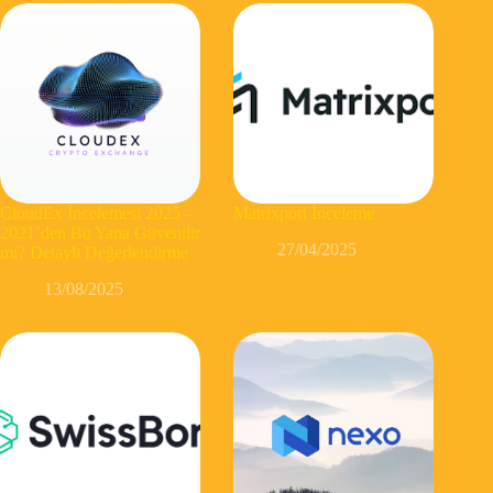
CloudEx İncelemesi 2025 –
Matrixport İnceleme
2021’den Bu Yana Güvenilir
27/04/2025
mi? Detaylı Değerlendirme
13/08/2025