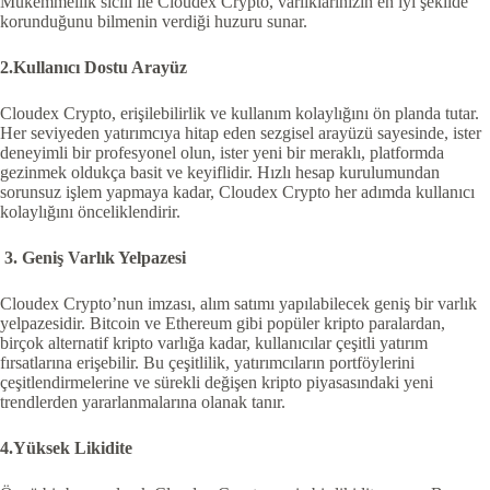
Mükemmellik sicili ile Cloudex Crypto, varlıklarınızın en iyi şekilde
korunduğunu bilmenin verdiği huzuru sunar.
2.Kullanıcı Dostu Arayüz
Cloudex Crypto, erişilebilirlik ve kullanım kolaylığını ön planda tutar.
Her seviyeden yatırımcıya hitap eden sezgisel arayüzü sayesinde, ister
deneyimli bir profesyonel olun, ister yeni bir meraklı, platformda
gezinmek oldukça basit ve keyiflidir. Hızlı hesap kurulumundan
sorunsuz işlem yapmaya kadar, Cloudex Crypto her adımda kullanıcı
kolaylığını önceliklendirir.
3. Geniş Varlık Yelpazesi
Cloudex Crypto’nun imzası, alım satımı yapılabilecek geniş bir varlık
yelpazesidir. Bitcoin ve Ethereum gibi popüler kripto paralardan,
birçok alternatif kripto varlığa kadar, kullanıcılar çeşitli yatırım
fırsatlarına erişebilir. Bu çeşitlilik, yatırımcıların portföylerini
çeşitlendirmelerine ve sürekli değişen kripto piyasasındaki yeni
trendlerden yararlanmalarına olanak tanır.
4.Yüksek Likidite