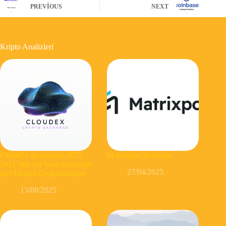
PREVIOUS
NEXT
Kripto Analizleri
CloudEx İncelemesi 2025 –
Matrixport İnceleme
2021’den Bu Yana Güvenilir
27/04/2025
mi? Detaylı Değerlendirme
13/08/2025