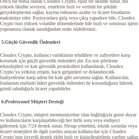
Öncü bir borsa olarak Cloudex Crypto, eşsiz bir likidite sunar. Bu
yüksek likidite seviyesi, emirlerin hızlı ve verimli bir şekilde
gerçekleşmesini sağlar, kayma miktarını azaltır ve ticaret fırsatlarını
maksimize eder. Pozisyonlara giriş veya çıkış yaparken bile, Cloudex
Crypto’nun yüksek volatilite dönemlerinde bile hızlı ve sorunsuz işlem
yapmanıza olanak tanıdığından emin olabilirsiniz.
5.Güçlü Güvenlik Önlemleri
Cloudex Crypto, kullanıcı varlıklarını tehditlere ve zafiyetlere karşı
korumak için güçlü güvenlik önlemleri alır. En son şifreleme
teknolojileri ve katı güvenlik protokolleri kullanılarak, Cloudex
Crypto’ya yetkisiz erişim, hack girişimleri ve dolandırıcılık
faaliyetlerine karşı adeta bir kale gibi savunma sağlar. Kullanıcılar,
fonlarının endüstri lideri güvenlik önlemleri ile korunduğunu bilerek
gönül rahatlığıyla ticaret yapabilirler.
6.Profesyonel Müşteri Desteği
Cloudex Crypto, müşteri memnuniyetine olan bağlılığıyla gurur duyar
ve kullanıcıların karşılaşabileceği her türlü soru veya endişeyi
gidermek için 7/24 destek sunar. Hesap yönetimi, teknik sorunlar veya
ticaret stratejileri ile ilgili yardım arayan kullanıcılar için Cloudex
Crypto’nun özverili destek ekibi hızlı ve kişiselleştirilmiş yardım sağlar.