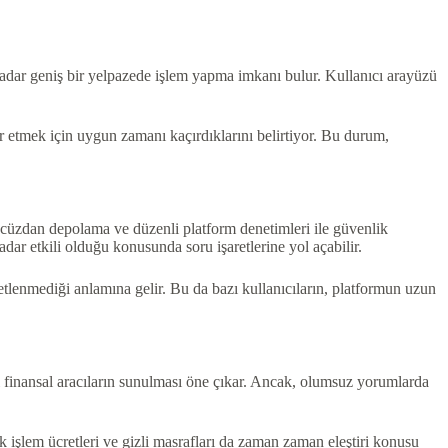
 kadar geniş bir yelpazede işlem yapma imkanı bulur. Kullanıcı arayüzü
âr etmek için uygun zamanı kaçırdıklarını belirtiyor. Bu durum,
uk cüzdan depolama ve düzenli platform denetimleri ile güvenlik
ar etkili olduğu konusunda soru işaretlerine yol açabilir.
tlenmediği anlamına gelir. Bu da bazı kullanıcıların, platformun uzun
i finansal aracıların sunulması öne çıkar. Ancak, olumsuz yorumlarda
ek işlem ücretleri ve gizli masrafları da zaman zaman eleştiri konusu