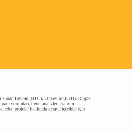
giler sunar. Bitcoin (BTC), Ethereum (ETH), Ripple
ara yorumları, trend analizleri, yatırım
aat eden projeler hakkında detaylı içerikler için