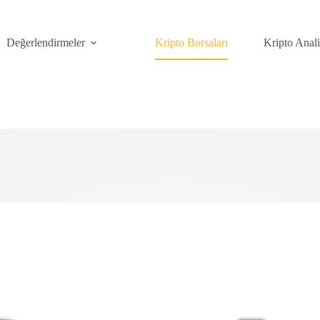
Değerlendirmeler
Kripto Borsaları
Kripto Anal