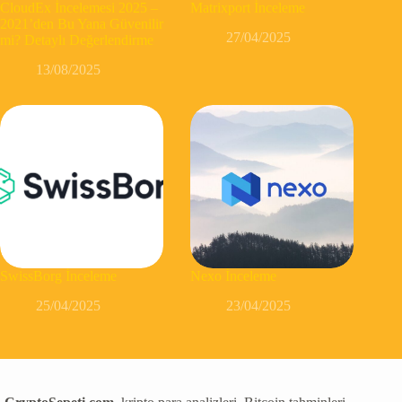
CloudEx İncelemesi 2025 –
Matrixport İnceleme
2021’den Bu Yana Güvenilir
27/04/2025
mi? Detaylı Değerlendirme
13/08/2025
SwissBorg İnceleme
Nexo İnceleme
25/04/2025
23/04/2025