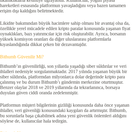
tıkanıklıklarla kesintiye uğrayabilir. Kullanıcılar, yoğun piyasa
hareketleri esnasında platformun yavaşladığını veya bazen tamamen
erişim dışı kaldığını belirtmektedir.
Likidite bakımından büyük hacimlere sahip olması bir avantaj olsa da,
özellikle yerel mücadele edilen kripto paralar konusunda yaşanan fiyat
oynaklıkları, bazı yatırımcılar için risk oluşturabilir. Ayrıca, borsanın
yüksek komisyon oranları da diğer uluslararası platformlarla
kıyaslandığında dikkat çeken bir dezavantajdır.
Bithumb Güvenilir Mi?
Bithumb’ın güvenilirliği, son yıllarda yaşadığı siber súldırılar ve veri
ihlalleri nedeniyle sorgulanmaktadır. 2017 yılında yaşanan büyük bir
siber súldırıda, platformdan milyonlarca dolar değerinde kripto para
çalınmış ve bu durum Bithumb’ı gündemin merkezine oturtmuştur.
Benzer olaylar 2018 ve 2019 yıllarında da tekrarlanınca, borsaya
duyulan güven ciddi oranda zedelenmiştir.
Platformun müşteri bilgilerinin gizliliği konusunda daha önce yaşanan
ihlaller, veri güvenliği konusundaki kaygıları da artırmıştır. Bithumb,
bu sorunlarla başa çıkabilmek adına yeni güvenlik önlemleri aldığını
söylese de, kullanıcılar hala tedirgin.