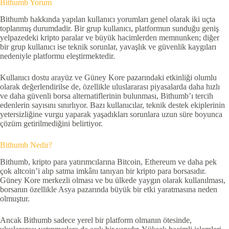
Bithumb Yorum
Bithumb hakkında yapılan kullanıcı yorumları genel olarak iki uçta
toplanmış durumdadir. Bir grup kullanıcı, platformun sunduğu geniş
yelpazedeki kripto paralar ve büyük hacimlerden memnunken; diğer
bir grup kullanıcı ise teknik sorunlar, yavaşlık ve güvenlik kaygıları
nedeniyle platformu eleştirmektedir.
Kullanıcı dostu arayüz ve Güney Kore pazarındaki etkinliği olumlu
olarak değerlendirilse de, özellikle uluslararası piyasalarda daha hızlı
ve daha güvenli borsa alternatiflerinin bulunması, Bithumb’ı tercih
edenlerin sayısını sınırlıyor. Bazı kullanıcılar, teknik destek ekiplerinin
yetersizliğine vurgu yaparak yaşadıkları sorunlara uzun süre boyunca
çözüm getirilmediğini belirtiyor.
Bithumb Nedir?
Bithumb, kripto para yatırımcılarına Bitcoin, Ethereum ve daha pek
çok altcoin’i alıp satma imkânı tanıyan bir kripto para borsasıdır.
Güney Kore merkezli olması ve bu ülkede yaygın olarak kullanılması,
borsanın özellikle Asya pazarında büyük bir etki yaratmasına neden
olmuştur.
Ancak Bithumb sadece yerel bir platform olmanın ötesinde,