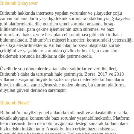
Bithumb Şikayetvar
Bithumb hakkında internette yapılan yorumlar ve şikayetler çoğu
zaman kullanıcıların yaşadığı teknik sorunlara odaklanıyor. Şikayetvar
gibi platformlarda dile getirilen temel sorunlar arasında hesap
kilitlenmeleri, para çekme işlemlerinin uzun süremesi ve bazı
durumlarda haksız yere hesaplara el konulması gibi ciddi iddialar
bulunmaktadır. Bithumb’ın müşteri hizmetleri konusundaki yetersizliği
de sıkça eleştirilmektedir. Kullanıcılar, borsaya ulaşmakta zorluk
çektiğini ve yaşadıkları sorunlara çözüm bulmak için uzun süre
beklemek zorunda kaldıklarını dile getirmektedir.
Özellikle son dönemlerde artan siber súldırılar ve veri ihlalleri,
Bithumb’ı daha da tartışmalı hale getirmiştir. Borsa, 2017 ve 2018
yıllarında yaşadığı büyük hırsızlık olayları nedeniyle kullanıcıların
büyük miktarda zarar görmesine neden olmuş, bu durum platforma
duyulan güveni derinden sarsmıştır.
Bithumb Nasıl?
Bithumb’ın arayüzü genel anlamda kullanışli ve anlaşılabilir olsa da,
teknik altyapısı konusunda bazı sorunlar yaşanabilmektedir. Platform,
hem masaüstü hem de mobil uygulama desteği sunarak kullanıcılara
hızlı erişim imkânı tanır. Ancak bu hızlı erişim bazen sistemsel