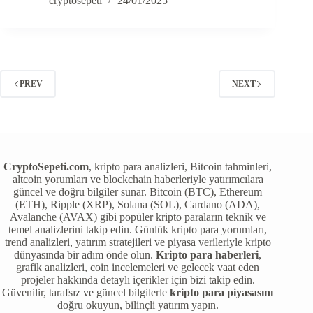
cryptosepeti
24/01/2025
PREV
NEXT
CryptoSepeti.com
, kripto para analizleri, Bitcoin tahminleri,
altcoin yorumları ve blockchain haberleriyle yatırımcılara
güncel ve doğru bilgiler sunar. Bitcoin (BTC), Ethereum
(ETH), Ripple (XRP), Solana (SOL), Cardano (ADA),
Avalanche (AVAX) gibi popüler kripto paraların teknik ve
temel analizlerini takip edin. Günlük kripto para yorumları,
trend analizleri, yatırım stratejileri ve piyasa verileriyle kripto
dünyasında bir adım önde olun.
Kripto para haberleri
,
grafik analizleri, coin incelemeleri ve gelecek vaat eden
projeler hakkında detaylı içerikler için bizi takip edin.
Güvenilir, tarafsız ve güncel bilgilerle
kripto para piyasasını
doğru okuyun, bilinçli yatırım yapın.