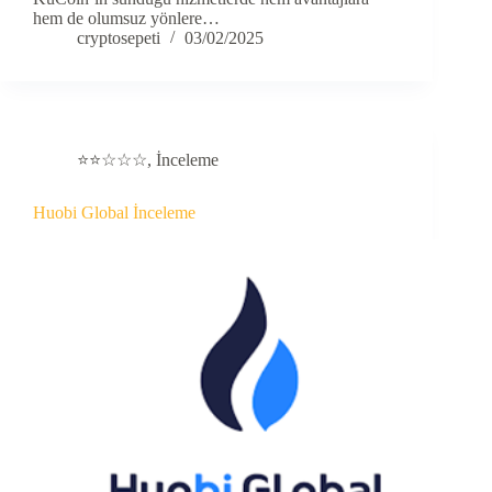
hem de olumsuz yönlere…
cryptosepeti
03/02/2025
⭐⭐☆☆☆
,
İnceleme
Huobi Global İnceleme