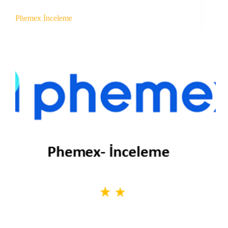
Phemex İnceleme