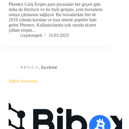
Phemex Giriş Kripto para piyasaları her geçen gün
daha da büyüyor ve bu hızlı gelişim, yeni borsaların
ortaya çıkmasını sağlıyor. Bu borsalardan biri de
2019 yılında kurulan ve kısa sürede popüler hale
gelen Phemex. Kullanıcılarına çok sayıda ticaret
çiftine erişim…
cryptosepeti
31/01/2025
⭐⭐☆☆☆
,
İnceleme
Bibox İnceleme