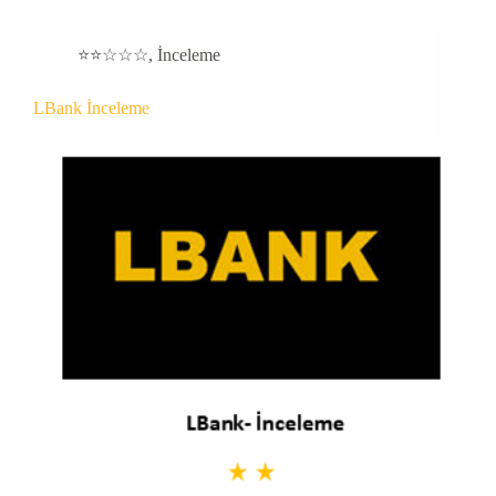
⭐⭐☆☆☆
,
İnceleme
LBank İnceleme