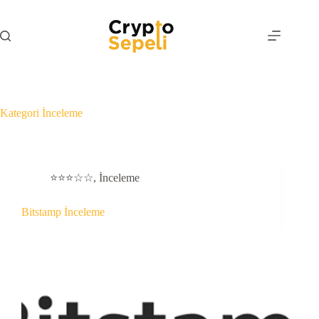
Skip
to
content
Kategori
İnceleme
⭐⭐⭐☆☆
,
İnceleme
Bitstamp İnceleme