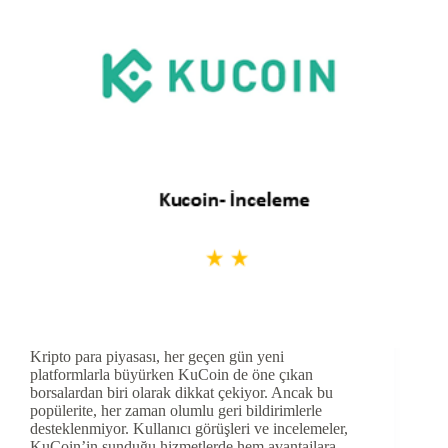
Kripto para piyasası, her geçen gün yeni
platformlarla büyürken KuCoin de öne çıkan
borsalardan biri olarak dikkat çekiyor. Ancak bu
popülerite, her zaman olumlu geri bildirimlerle
desteklenmiyor. Kullanıcı görüşleri ve incelemeler,
KuCoin’in sunduğu hizmetlerde hem avantajlara