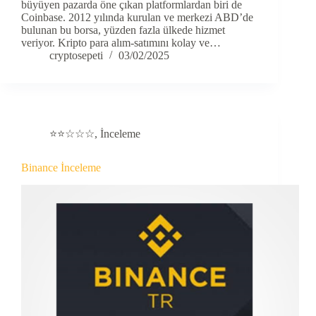
büyüyen pazarda öne çıkan platformlardan biri de
Coinbase. 2012 yılında kurulan ve merkezi ABD’de
bulunan bu borsa, yüzden fazla ülkede hizmet
veriyor. Kripto para alım-satımını kolay ve…
cryptosepeti
03/02/2025
⭐⭐☆☆☆
,
İnceleme
Binance İnceleme