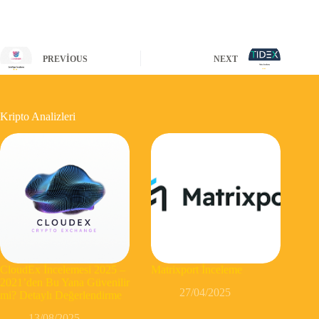
PREVIOUS
NEXT
Kripto Analizleri
CloudEx İncelemesi 2025 –
Matrixport İnceleme
2021’den Bu Yana Güvenilir
27/04/2025
mi? Detaylı Değerlendirme
13/08/2025