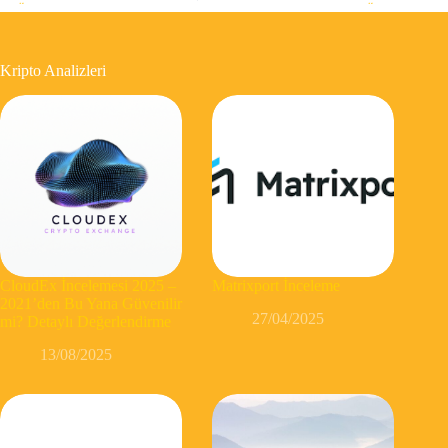
Kripto Analizleri
CloudEx İncelemesi 2025 –
Matrixport İnceleme
2021’den Bu Yana Güvenilir
27/04/2025
mi? Detaylı Değerlendirme
13/08/2025